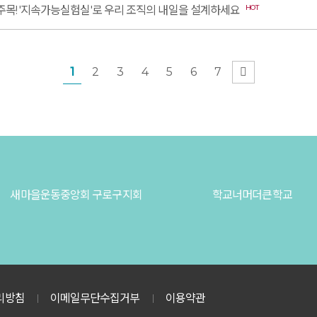
HOT
 주목! '지속가능실험실'로 우리 조직의 내일을 설계하세요
열린
페이지
페이지
페이지
페이지
페이지
페이지
페이지
맨 끝
1
2
3
4
5
6
7
 구로구지회
학교너머더큰학교
사)
리방침
이메일무단수집거부
이용약관