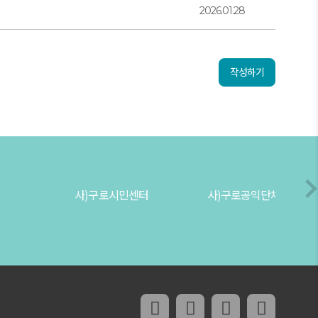
2026.01.28
작성하기
구로시민센터
사)구로공익단체협의회 온라인채널 _구로플랫폼
페이스북 링크
인스타그램 링크
유튜브 채널 링
네이버 블