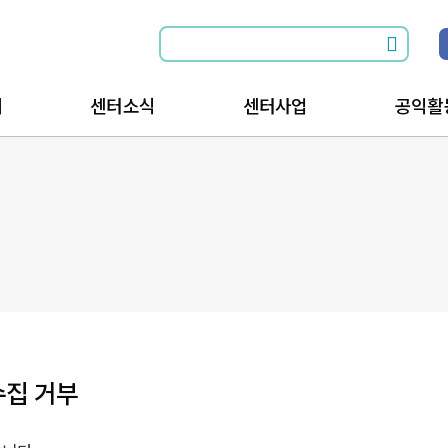
개
센터소식
센터사업
공익활
소식전체보기
공익활동과 함께
공익활
공지사항
공익활동을 위한
공익활
는길
행사안내
수집 거부