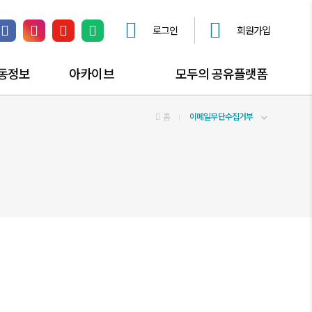
로그인
회원가입
페이스북 링크
인스타그램 링크
유튜브 채널 링크
네이버 블로그 링크
동정보
아카이브
모두의 공유플랫폼
동소식
공익활동자료
홈
공유플랫폼 안내
이메일무단수집거부
동즐겨찾기
공익활동스토리
공간대관 신청
사진자료실
공유오피스
동영상자료실
공익활동자문 신청
모두의공론장 신청
찾아가는공익상담소
공익활동해봤구로?