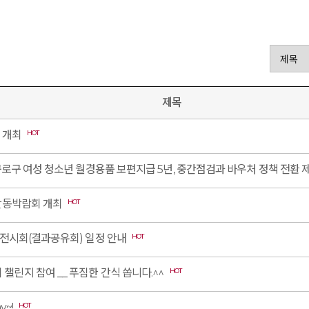
제목
회 개최
HOT
구로구 여성 청소년 월경용품 보편지급 5년, 중간점검과 바우처 정책 전환 
활동박람회 개최
HOT
 전시회(결과공유회) 일정 안내
HOT
챌린지 참여 __ 푸짐한 간식 쏩니다.^^
HOT
y~!
HOT