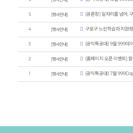
(공론장) 일자리를 넘어, 구
5
행사안내
구로구 느린학습자 지원정
4
행사안내
(공익특공대) 9월 999데이
3
행사안내
(홈페이지 오픈 이벤트) 
2
행사안내
(공익특공대) 7월 999Day
1
행사안내