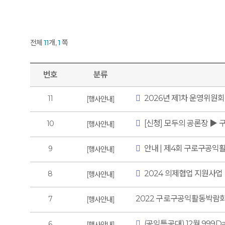
전체
11
개,
1
쪽
번호
분류
2026년 제1차 운영위원
11
행사안내
[신청] 모두의 공론장 ▶ 
10
행사안내
안내 | 제4회 구로구공익
9
행사안내
2024 의제협업 지원사업
8
행사안내
2022 구로구공익활동박람회 
7
행사안내
(공익특공대) 12월 999Da
6
행사안내