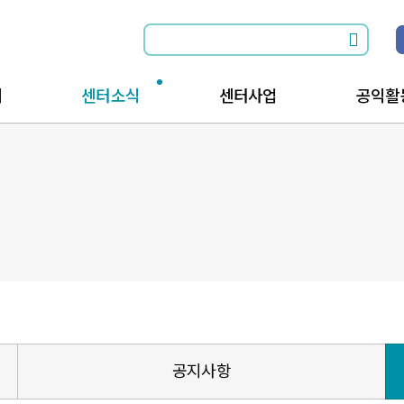
개
센터소식
센터사업
공익활
소식전체보기
공익활동과 함께
공익활
공지사항
공익활동을 위한
공익활
는길
행사안내
공지사항