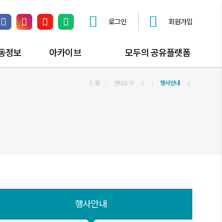
로그인
회원가입
페이스북 링크
인스타그램 링크
유튜브 채널 링크
네이버 블로그 링크
동정보
아카이브
모두의 공유플랫폼
동소식
공익활동자료
홈
센터소식
공유플랫폼 안내
행사안내
동즐겨찾기
공익활동스토리
공간대관 신청
사진자료실
공유오피스
동영상자료실
공익활동자문 신청
모두의공론장 신청
찾아가는공익상담소
행사안내
공익활동해봤구로?