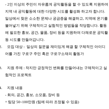
- 2
인 이상의 주민이 자유롭게 공익활동을 할 수 있도록 지원하여
지역 내 공익활동에 대한 다양한 시도를 활성화 하고자 합니다
.
일상에서 찾은 소소한 문제나 궁금증을 해결하고
,
지역에 온기를
불어넣기 위해 구체적이고 실험적인 방법들을 작당합니다
.
활동
에 필요한 홍보
,
공간
,
물품
,
장비 등을 지원하여 다채로운 공익활
동 시도를 만들어갑니다
.
2.
모집 대상 :
일상의 질문을 재미있게 해결 할 구체적인 아이디
어를 가진 구로구 주민 혹은 구로구소재의 활동가
3.
지원 주제
:
작지만 긍정적인 변화를 만들어내는 구체적이고 실
험적인 프로젝트
4.
지원 내용
-
회의
,
공간
,
홍보
,
소모품
,
장비 등
=
팀당
50~100
만원
(
팀에 따라 조정될 수 있음
)