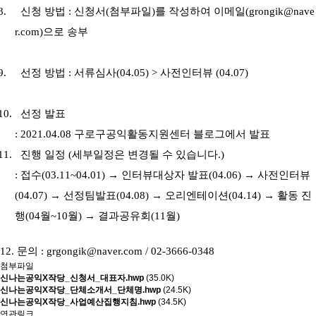
8.
신청 방법
:
신청서
(
첨부파일
)
를 작성하여 이메일
(
grongik@nave
r.com
)
으로 송부
9.
선정 방법
:
서류심사
(04.05) >
사전인터뷰
(04.07)
10.
선정 발표
: 2021.04.08
구로구공익활동지원센터 블로그에서 발표
11.
진행 일정
(
세부일정은 변경될 수 있습니다
.)
:
접수
(03.11~04.01)
→
인터뷰대상자 발표
(04.06)
→
사전인터뷰
(04.07)
→
선정팀발표
(04.08)
→
오리엔테이션
(04.14)
→
활동 진
행
(04
월
~10
월
)
→
결과공유회
(11
월
)
12. 문의
:
grgongik@naver.com
/ 02-3666-0348
첨부파일
신나는공익X작당_신청서_대표자.hwp
(35.0K)
신나는공익X작당_단체소개서_단체명.hwp
(24.5K)
신나는공익X작당_사업예산집행지침.hwp
(34.5K)
연관링크