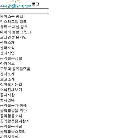
로고
페이스북 링크
인스타그램 링크
유튜브 채널 링크
네이버 블로그 링크
로그인
회원가입
센터소개
센터소식
센터사업
공익활동정보
아카이브
모두의 공유플랫폼
센터소개
로고소개
찾아오시는길
소식전체보기
공지사항
행사안내
공익활동과 함께
공익활동을 위한
공익활동소식
공익활동즐겨찾기
공익활동자료
공익활동스토리
사진자료실