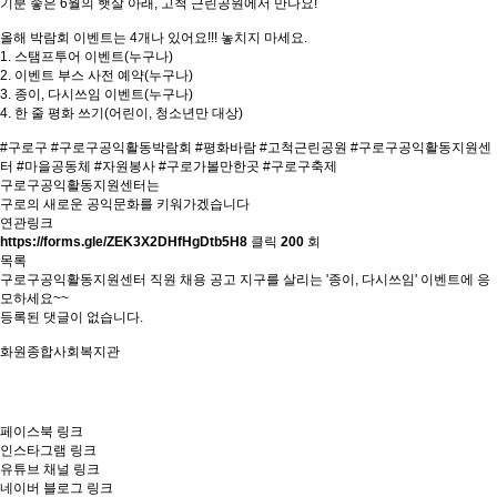
기분 좋은 6월의 햇살 아래, 고척 근린공원에서 만나요!
올해 박람회 이벤트는 4개나 있어요!!! 놓치지 마세요.
1. 스탬프투어 이벤트(누구나)
2. 이벤트 부스 사전 예약(누구나)
3. 종이, 다시쓰임 이벤트(누구나)
4. 한 줄 평화 쓰기(어린이, 청소년만 대상)
#구로구 #구로구공익활동박람회 #평화바람 #고척근린공원 #구로구공익활동지원센
터 #마을공동체 #자원봉사 #구로가볼만한곳 #구로구축제
구로구공익활동지원센터는
구로의 새로운 공익문화를 키워가겠습니다
연관링크
https://forms.gle/ZEK3X2DHfHgDtb5H8
클릭
200
회
목록
구로구공익활동지원센터 직원 채용 공고
지구를 살리는 '종이, 다시쓰임' 이벤트에 응
모하세요~~
등록된 댓글이 없습니다.
화원종합사회복지관
페이스북 링크
인스타그램 링크
유튜브 채널 링크
네이버 블로그 링크