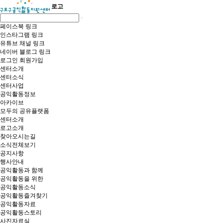
로고
페이스북 링크
인스타그램 링크
유튜브 채널 링크
네이버 블로그 링크
로그인
회원가입
센터소개
센터소식
센터사업
공익활동정보
아카이브
모두의 공유플랫폼
센터소개
로고소개
찾아오시는길
소식전체보기
공지사항
행사안내
공익활동과 함께
공익활동을 위한
공익활동소식
공익활동즐겨찾기
공익활동자료
공익활동스토리
사진자료실