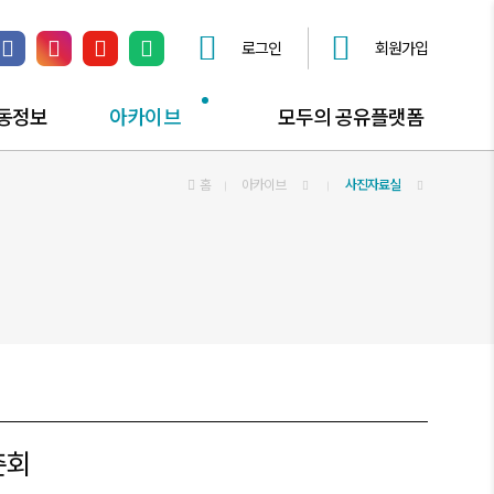
로그인
회원가입
페이스북 링크
인스타그램 링크
유튜브 채널 링크
네이버 블로그 링크
동정보
아카이브
모두의 공유플랫폼
동소식
공익활동자료
홈
아카이브
공유플랫폼 안내
사진자료실
동즐겨찾기
공익활동스토리
공간대관 신청
사진자료실
공유오피스
동영상자료실
공익활동자문 신청
모두의공론장 신청
찾아가는공익상담소
춘회
공익활동해봤구로?