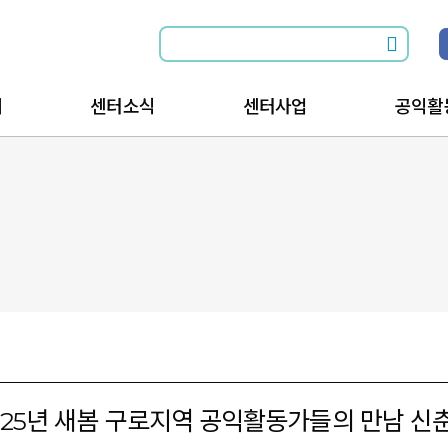
개
센터소식
센터사업
공익활
소식전체보기
공익활동과 함께
공익활
공지사항
공익활동을 위한
공익활
는길
행사안내
025년 새봄 구로지역 공익활동가들의 만남 신