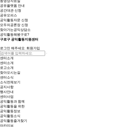
동영상자료실
공유플랫폼 안내
공간대관 신청
공유오피스
공익활동자문 신청
모두의공론장 신청
찾아가는공익상담소
공익활동해봤구로?
구로구 공익활동지원센터
로그인 해주세요.
회원가입
센터소개
센터소개
로고소개
찾아오시는길
센터소식
소식전체보기
공지사항
행사안내
센터사업
공익활동과 함께
공익활동을 위한
공익활동정보
공익활동소식
공익활동즐겨찾기
아카이브