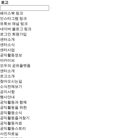
로고
페이스북 링크
인스타그램 링크
유튜브 채널 링크
네이버 블로그 링크
로그인
회원가입
센터소개
센터소식
센터사업
공익활동정보
아카이브
모두의 공유플랫폼
센터소개
로고소개
찾아오시는길
소식전체보기
공지사항
행사안내
공익활동과 함께
공익활동을 위한
공익활동소식
공익활동즐겨찾기
공익활동자료
공익활동스토리
사진자료실