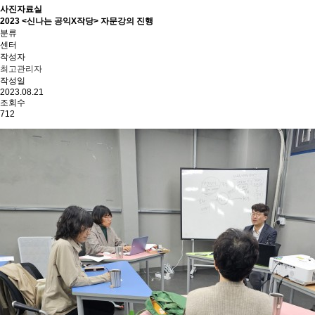
사진자료실
2023 <신나는 공익X작당> 자문강의 진행
분류
센터
작성자
최고관리자
작성일
2023.08.21
조회수
712