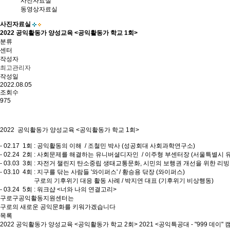
사진자료실
동영상자료실
사진자료실
2022 공익활동가 양성교육 <공익활동가 학교 1회>
분류
센터
작성자
최고관리자
작성일
2022.08.05
조회수
975
2022 공익활동가 양성교육 <공익활동가 학교 1회>
- 02.17 1회 : 공익활동의 이해 / 조철민 박사 (성공회대 사회과학연구소)
- 02.24 2회 : 사회문제를 해결하는 유니버셜디자인 / 이주형 부센터장 (서울특별
- 03.03 3회 : 자전거 챌린지 탄소중립 생태교통문화, 시민의 보행권 개선을 위한 리
- 03.10 4회 : 지구를 닦는 사람들 '와이퍼스' / 황승용 닦장 (와이퍼스)
구로의 기후위기 대응 활동 사례 / 박지연 대표 (기후위기 비상행동)
- 03.24 5회 : 워크샵 <너와 나의 연결고리>
구로구공익활동지원센터는
구로의 새로운 공익문화를 키워가겠습니다
목록
2022 공익활동가 양성교육 <공익활동가 학교 2회>
2021 <공익특공대 - "999 데이"