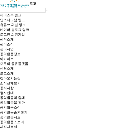
로고
페이스북 링크
인스타그램 링크
유튜브 채널 링크
네이버 블로그 링크
로그인
회원가입
센터소개
센터소식
센터사업
공익활동정보
아카이브
모두의 공유플랫폼
센터소개
로고소개
찾아오시는길
소식전체보기
공지사항
행사안내
공익활동과 함께
공익활동을 위한
공익활동소식
공익활동즐겨찾기
공익활동자료
공익활동스토리
사진자료실