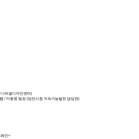
시 유니버셜디자인센터)
빙랩 / 이동원 팀장 (당진시청 지속가능발전 담당관)
 캠페인>