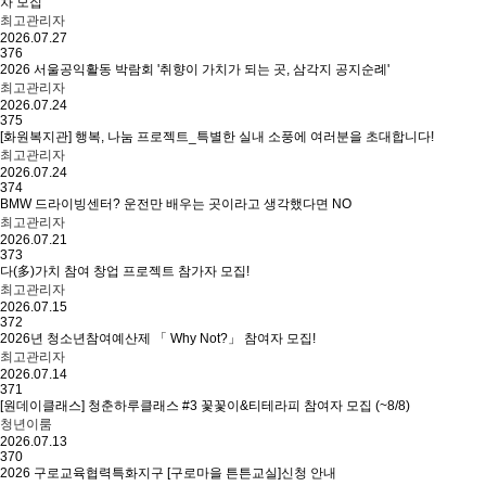
차 모집
최고관리자
2026.07.27
376
2026 서울공익활동 박람회 '취향이 가치가 되는 곳, 삼각지 공지순례'
최고관리자
2026.07.24
375
[화원복지관] 행복, 나눔 프로젝트_특별한 실내 소풍에 여러분을 초대합니다!
최고관리자
2026.07.24
374
BMW 드라이빙센터? 운전만 배우는 곳이라고 생각했다면 NO
최고관리자
2026.07.21
373
다(多)가치 참여 창업 프로젝트 참가자 모집!
최고관리자
2026.07.15
372
2026년 청소년참여예산제 「 Why Not?」 참여자 모집!
최고관리자
2026.07.14
371
[원데이클래스] 청춘하루클래스 #3 꽃꽃이&티테라피 참여자 모집 (~8/8)
청년이룸
2026.07.13
370
2026 구로교육협력특화지구 [구로마을 튼튼교실]신청 안내