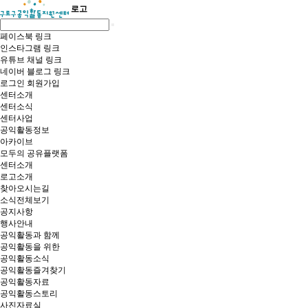
로고
페이스북 링크
인스타그램 링크
유튜브 채널 링크
네이버 블로그 링크
로그인
회원가입
센터소개
센터소식
센터사업
공익활동정보
아카이브
모두의 공유플랫폼
센터소개
로고소개
찾아오시는길
소식전체보기
공지사항
행사안내
공익활동과 함께
공익활동을 위한
공익활동소식
공익활동즐겨찾기
공익활동자료
공익활동스토리
사진자료실