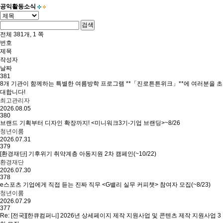
공익활동소식
검색
전체
381
개,
1
쪽
번호
제목
작성자
날짜
381
8개 기관이 함께하는 특별한 여름방학 프로그램 **「진로튼튼위크」**에 여러분을 초
대합니다!
최고관리자
2026.08.05
380
브랜드 기획부터 디자인 확장까지! <미니워크3기-기업 브랜딩>~8/26
청년이룸
2026.07.31
379
[환경재단] 기후위기 취약계층 아동지원 2차 캠페인(~10/22)
환경재단
2026.07.30
378
e스포츠 기업에게 직접 듣는 진짜 직무 <G밸리 실무 커피챗> 참여자 모집(~8/23)
청년이룸
2026.07.29
377
Re:
[전국][한큐컴퍼니] 2026년 상세페이지 제작 지원사업 및 콘텐츠 제작 지원사업 3