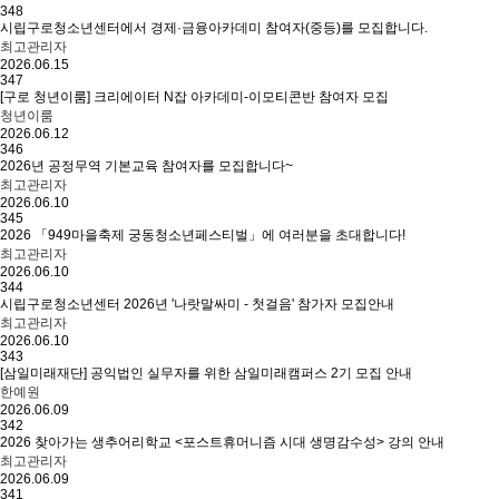
348
시립구로청소년센터에서 경제·금융아카데미 참여자(중등)를 모집합니다.
최고관리자
2026.06.15
347
[구로 청년이룸] 크리에이터 N잡 아카데미-이모티콘반 참여자 모집
청년이룸
2026.06.12
346
2026년 공정무역 기본교육 참여자를 모집합니다~
최고관리자
2026.06.10
345
2026 「949마을축제 궁동청소년페스티벌」에 여러분을 초대합니다!
최고관리자
2026.06.10
344
시립구로청소년센터 2026년 '나랏말싸미 - 첫걸음' 참가자 모집안내
최고관리자
2026.06.10
343
[삼일미래재단] 공익법인 실무자를 위한 삼일미래캠퍼스 2기 모집 안내
한예원
2026.06.09
342
2026 찾아가는 생추어리학교 <포스트휴머니즘 시대 생명감수성> 강의 안내
최고관리자
2026.06.09
341