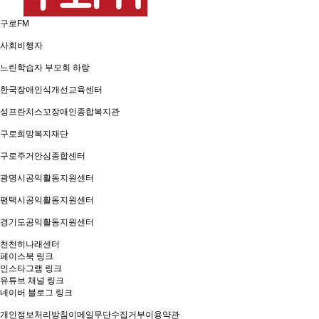
구로FM
사회비행자
느린학습자 부모회 하랑
한국장애인식개선교육센터
성프란치스꼬장애인종합복지관
구로희망복지재단
구로주거안심종합센터
광명시공익활동지원센터
평택시공익활동지원센터
경기도공익활동지원센터
천천히나래센터
페이스북 링크
인스타그램 링크
유튜브 채널 링크
네이버 블로그 링크
개인정보처리방침
이메일무단수집거부
이용약관