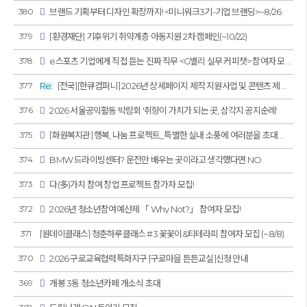
380
브랜드 기획부터 디자인 확장까지! <미니워크3기-기업 브랜딩>~8/26
379
[환경재단] 기후위기 취약계층 아동지원 2차 캠페인(~10/22)
378
e스포츠 기업에게 직접 듣는 진짜 직무 <G밸리 실무 커피챗> 참여자 모집(~8/23)
377
Re:
[전국][한큐컴퍼니] 2026년 상세페이지 제작 지원사업 및 콘텐츠 제작 지원사업 3차 모집
376
2026 서울공익활동 박람회 '취향이 가치가 되는 곳, 삼각지 공지순례'
375
[화원복지관] 행복, 나눔 프로젝트_특별한 실내 소풍에 여러분을 초대합니다!
374
BMW 드라이빙센터? 운전만 배우는 곳이라고 생각했다면 NO
373
다(多)가치 참여 창업 프로젝트 참가자 모집!
372
2026년 청소년참여예산제 「 Why Not?」 참여자 모집!
371
[원데이클래스] 청춘하루클래스 #3 꽃꽃이&티테라피 참여자 모집 (~8/8)
370
2026 구로교육협력특화지구 [구로마을 튼튼교실]신청 안내
369
개봉 3동 청소년카페 개소식 초대