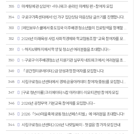
355
마케팅에 관심있어? <미니워크-온라인 마케팅 편> 참여자 모집
354
구로구가족센터에서 1인 가구 집단상담 마음상담 글쓰기를 진행합니다.
353
[레인보우스쿨에서 중도입국 이주배경 청소년들의 진로탐색을 함께할 봉사자를 모집합니다.]
352
2026년 미래육성 사업 사회적경제와 학교협동조합" 교육 참여자를 모집합니다
351
✨하지&뭐하지에서 학생 및 청소년 여러분들을 초대합니다✨
350
✨구로구 이주배경청소년 지원기관 실무자 네트워크에서, 여러분을 초대합니다.✨
349
「공간정리큐레이터 2급 양성과정 참여자를 모집합니다.
348
시립구로청소년센터에서 경제·금융아카데미 참여자(중등)를 모집합니다.
347
[구로 청년이룸] 크리에이터 N잡 아카데미-이모티콘반 참여자 모집
346
2026년 공정무역 기본교육 참여자를 모집합니다~
345
2026 「949마을축제 궁동청소년페스티벌」에 여러분을 초대합니다!
344
시립구로청소년센터 2026년 '나랏말싸미 - 첫걸음' 참가자 모집안내