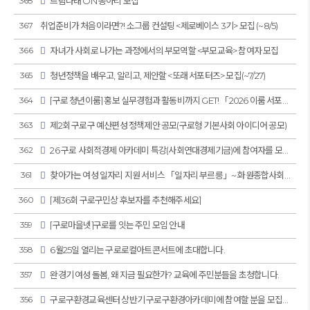
368
드림나래 ON 동아리 모집
367
취업준비가 처음이라면?! 소그룹 컨설팅 <제로베이스 3기> 모집 (~8/5)
366
자녀가 사회로 나가는 과정에서의 부모역할 <부모교육> 참여자 모집
365
청년정책을 배우고, 알리고, 제안할 <또래 서포터즈> 모집(~7/27)
364
[구로 청년이룸] 홍보 실무경험과 활동비까지 GET! 「2026 이룸 서포터즈」 모집
363
제2회 구로구 예산편성 정책제안 공모(구로형 기본사회 아이디어 공모)
362
26 구로 사회적경제 아카데미 특강(사회연대경제기금)에 참여자를 모집합니다.
361
찾아가는 여성 일자리 지원 서비스 「일자리 부르릉」~ 화원종합사회복지관 6월29일
360
[제36회 구로구민상 후보자를 추천해주세요]
359
[구로마을넷]구로를 잇는 주민 모임 안내
358
6월25일 열리는 구로로컬아트콘서트에 초대합니다.
357
완경기 여성 돌봄, 왜 지금 필요한가? 교육에 주민분들을 초청합니다.
356
구로구환경교육센터 상반기 구로구환경아카데미에 참여할 분을 모집합니다.