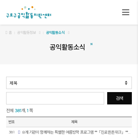
구로구 공익활동지원센터
홈
공익활동정보
공익활동소식
공익활동소식
검색
전체
381
개,
1
쪽
번호
제목
381
8개 기관이 함께하는 특별한 여름방학 프로그램 **「진로튼튼위크」**에 여러분을 초대합니다!