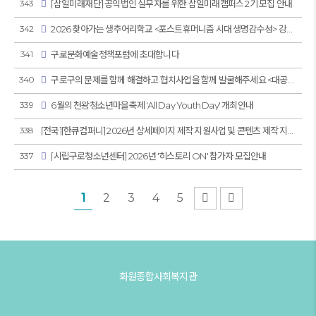
343
[삼일미래재단] 공익법인 실무자를 위한 삼일미래캠퍼스 2기 모집 안내
342
2026 찾아가는 생추어리학교 <포스트휴머니즘 시대 생명감수성> 강의 안내
341
구로문화예술정책포럼에 초대합니다
340
구로구의 문제를 함께 해결하고 협치사업을 함께 발굴해주세요 <대공론장 참여자 모집>
339
6월의 천왕청소년마을축제 'All Day Youth Day' 개최안내
338
[전국][한큐컴퍼니] 2026년 상세페이지 제작 지원사업 및 콘텐츠 제작 지원사업 2차 모집(~6/10일 1…
337
[시립구로청소년센터] 2026년 '히스토리 ON' 참가자 모집안내
열린
페이지
페이지
페이지
페이지
페이지
다음
맨 끝
1
2
3
4
5
화원종합사회복지관