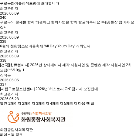
구로문화예술정책포럼에 초대합니다
최고관리자
2026.06.09
340
구로구의 문제를 함께 해결하고 협치사업을 함께 발굴해주세요 <대공론장 참여자 모
집>
최고관리자
2026.06.09
339
6월의 천왕청소년마을축제 'All Day Youth Day' 개최안내
최고관리자
2026.06.09
338
[전국][한큐컴퍼니] 2026년 상세페이지 제작 지원사업 및 콘텐츠 제작 지원사업 2차
모집(~6/10일 1…
장석근
2026.06.05
337
[시립구로청소년센터] 2026년 '히스토리 ON' 참가자 모집안내
최고관리자
2026.05.28
열린
1
페이지
2
페이지
3
페이지
4
페이지
5
페이지
다음
맨 끝
화원종합사회복지관
페이스북 링크