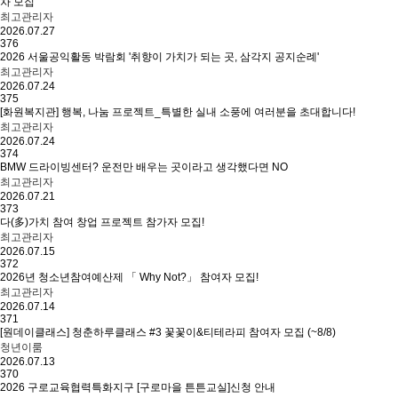
차 모집
최고관리자
2026.07.27
376
2026 서울공익활동 박람회 '취향이 가치가 되는 곳, 삼각지 공지순례'
최고관리자
2026.07.24
375
[화원복지관] 행복, 나눔 프로젝트_특별한 실내 소풍에 여러분을 초대합니다!
최고관리자
2026.07.24
374
BMW 드라이빙센터? 운전만 배우는 곳이라고 생각했다면 NO
최고관리자
2026.07.21
373
다(多)가치 참여 창업 프로젝트 참가자 모집!
최고관리자
2026.07.15
372
2026년 청소년참여예산제 「 Why Not?」 참여자 모집!
최고관리자
2026.07.14
371
[원데이클래스] 청춘하루클래스 #3 꽃꽃이&티테라피 참여자 모집 (~8/8)
청년이룸
2026.07.13
370
2026 구로교육협력특화지구 [구로마을 튼튼교실]신청 안내