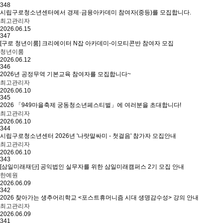
348
시립구로청소년센터에서 경제·금융아카데미 참여자(중등)를 모집합니다.
최고관리자
2026.06.15
347
[구로 청년이룸] 크리에이터 N잡 아카데미-이모티콘반 참여자 모집
청년이룸
2026.06.12
346
2026년 공정무역 기본교육 참여자를 모집합니다~
최고관리자
2026.06.10
345
2026 「949마을축제 궁동청소년페스티벌」에 여러분을 초대합니다!
최고관리자
2026.06.10
344
시립구로청소년센터 2026년 '나랏말싸미 - 첫걸음' 참가자 모집안내
최고관리자
2026.06.10
343
[삼일미래재단] 공익법인 실무자를 위한 삼일미래캠퍼스 2기 모집 안내
한예원
2026.06.09
342
2026 찾아가는 생추어리학교 <포스트휴머니즘 시대 생명감수성> 강의 안내
최고관리자
2026.06.09
341