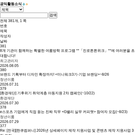
공익활동소식
검색
전체
381
개,
1
쪽
번호
제목
작성자
날짜
381
8개 기관이 함께하는 특별한 여름방학 프로그램 **「진로튼튼위크」**에 여러분을 초
대합니다!
최고관리자
2026.08.05
380
브랜드 기획부터 디자인 확장까지! <미니워크3기-기업 브랜딩>~8/26
청년이룸
2026.07.31
379
[환경재단] 기후위기 취약계층 아동지원 2차 캠페인(~10/22)
환경재단
2026.07.30
378
e스포츠 기업에게 직접 듣는 진짜 직무 <G밸리 실무 커피챗> 참여자 모집(~8/23)
청년이룸
2026.07.29
377
Re:
[전국][한큐컴퍼니] 2026년 상세페이지 제작 지원사업 및 콘텐츠 제작 지원사업 3