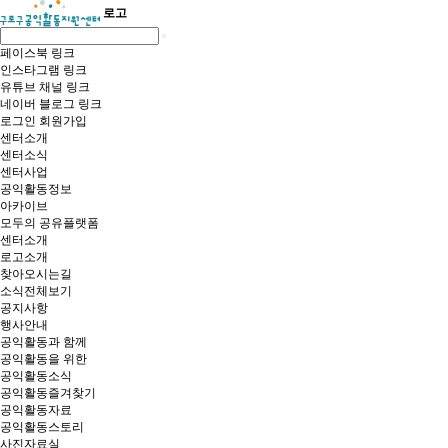
로고
페이스북 링크
인스타그램 링크
유튜브 채널 링크
네이버 블로그 링크
로그인
회원가입
센터소개
센터소식
센터사업
공익활동정보
아카이브
모두의 공유플랫폼
센터소개
로고소개
찾아오시는길
소식전체보기
공지사항
행사안내
공익활동과 함께
공익활동을 위한
공익활동소식
공익활동즐겨찾기
공익활동자료
공익활동스토리
사진자료실