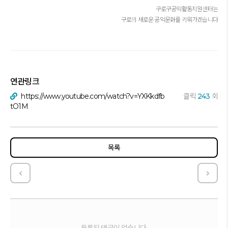
구로구공익활동지원센터는
구로의 새로운 공익문화를 키워가겠습니다
연관링크
https://www.youtube.com/watch?v=YXKkdfb
클릭
243
회
tO1M
목록
2024 구로구공익활동지원센터 사업성과보고
『20
등록된 댓글이 없습니다.