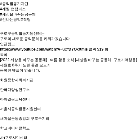
#공익활동기자단
#레벨-업캠퍼스
#세상을바꾸는공동체
#신나는공익X작당
.
구로구공익활동지원센터는
구로의 새로운 공익문화를 키워가겠습니다
연관링크
https://www.youtube.com/watch?v=uCfDYOxXmis
클릭
519
회
목록
[2022 세상을 바꾸는 공동체] - 여름 활동 소식
[세상을 바꾸는 공동체_구로기억행동]
세월호 8주기 노란 물결 모으기
등록된 댓글이 없습니다.
화원종합사회복지관
한국다양성연구소
아하열린교육센터
서울시공익활동지원센터
새마을운동중앙회 구로구지회
학교너머더큰학교
사)구로시민센터