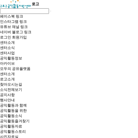
로고
페이스북 링크
인스타그램 링크
유튜브 채널 링크
네이버 블로그 링크
로그인
회원가입
센터소개
센터소식
센터사업
공익활동정보
아카이브
모두의 공유플랫폼
센터소개
로고소개
찾아오시는길
소식전체보기
공지사항
행사안내
공익활동과 함께
공익활동을 위한
공익활동소식
공익활동즐겨찾기
공익활동자료
공익활동스토리
사진자료실