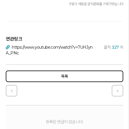
구로의 새로운 공익문화를 키워가겠습니다
연관링크
https://www.youtube.com/watch?v=7UHJyn
클릭
327
회
A_PNc
목록
3 교류의 시간 _ 제3회 구로구공익활동박람회
1 퍼
등록된 댓글이 없습니다.