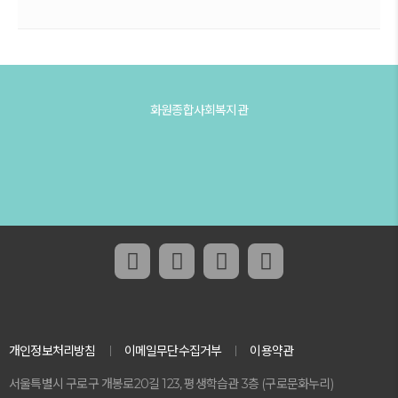
화원종합사회복지관
페이스북 링크
인스타그램 링크
유튜브 채널 링크
네이버 블로그 
개인정보처리방침
이메일무단수집거부
이용약관
서울특별시 구로구 개봉로20길 123, 평생학습관 3층 (구로문화누리)