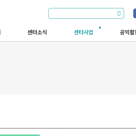
개
센터소식
센터사업
공익활
소식전체보기
공익활동과 함께
공익활
공지사항
공익활동을 위한
공익활
는길
행사안내