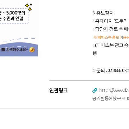
3. 홍보절차
: 홈페이지 [모두
:
담당자 검토 후 
※
페이스북 홍보 비용
:
(페이스북 광고 승
행
4. 문의 :
02-3666-034
연관링크
https://www.f
공익활동해봤구로-105