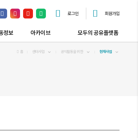
로그인
회원가입
페이스북 링크
인스타그램 링크
유튜브 채널 링크
네이버 블로그 링크
동정보
아카이브
모두의 공유플랫폼
동소식
홈
공익활동자료
센터사업
공익활동을 위한
공유플랫폼 안내
현재사업
동즐겨찾기
공익활동스토리
공간대관 신청
사진자료실
공유오피스
동영상자료실
공익활동자문 신청
모두의공론장 신청
찾아가는공익상담소
공익활동해봤구로?