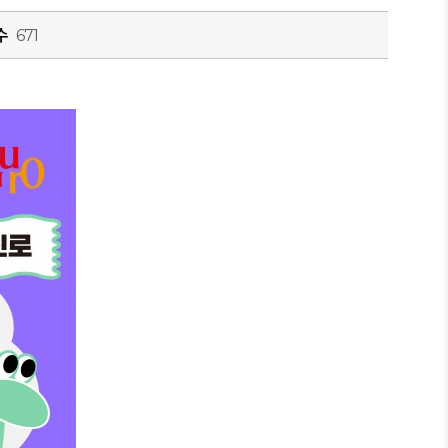
수
671