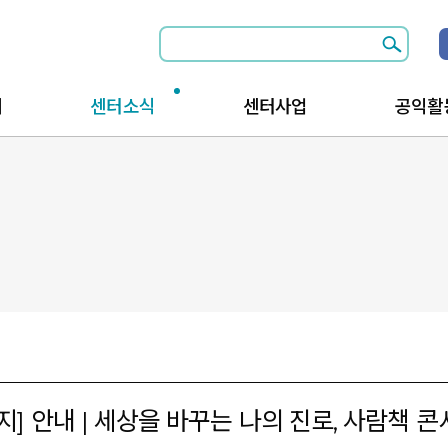
개
센터소식
센터사업
공익활
소식전체보기
공익활동과 함께
공익활
공지사항
공익활동을 위한
공익활
는길
행사안내
지]
안내 | 세상을 바꾸는 나의 진로, 사람책 