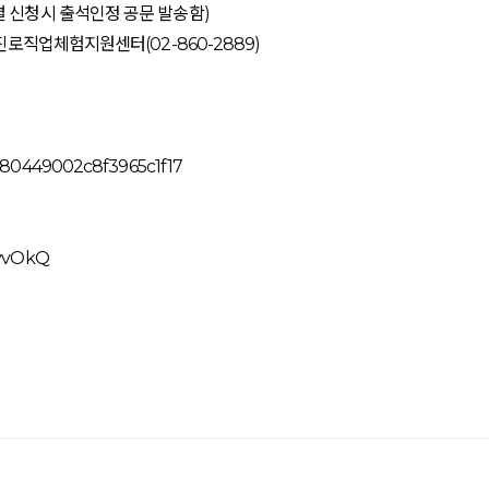
별 신청시 출석인정 공문 발송함)
로진로직업체험지원센터(02-860-2889)
da80449002c8f3965c1f17
WyvOkQ