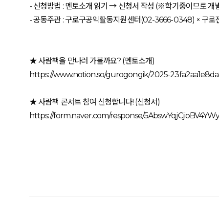
- 신청방법 : 멘토소개 읽기 → 신청서 작성 (※학기중이므로 개
- 공동주관 : 구로구공익활동지원센터(02-3666-0348) × 구
★ 사람책을 만나러 가볼까요? (멘토소개)
https://www.notion.so/gurogongik/2025-23fa2aa1e8
★ 사람책 콘서트 참여 신청합니다! (신청서)
https://form.naver.com/response/5AbswYqjCjioBV4Y