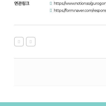
연관링크
https://www.notion.so/gurog
https://form.naver.com/resp
센터 이전 일정 변경에 따른 공간 대관 운영 중단 안내
축!! 구로구 2025 매니페스토 우수상 수상