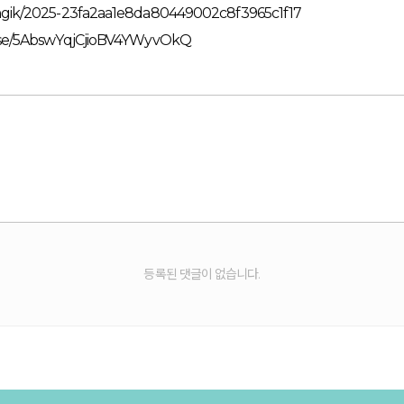
ongik/2025-23fa2aa1e8da80449002c8f3965c1f17
onse/5AbswYqjCjioBV4YWyvOkQ
등록된 댓글이 없습니다.