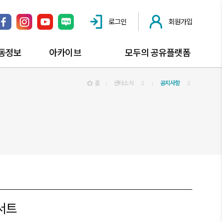
로그인
회원가입
페이스북 링크
인스타그램 링크
유튜브 채널 링크
네이버 블로그 링크
동정보
아카이브
모두의 공유플랫폼
동소식
공익활동자료
홈
센터소식
공유플랫폼 안내
공지사항
동즐겨찾기
공익활동스토리
공간대관 신청
사진자료실
공유오피스
동영상자료실
공익활동자문 신청
모두의공론장 신청
찾아가는공익상담소
콘서트
공익활동해봤구로?