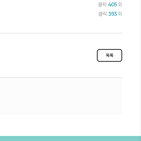
클릭
405
회
클릭
393
회
목록