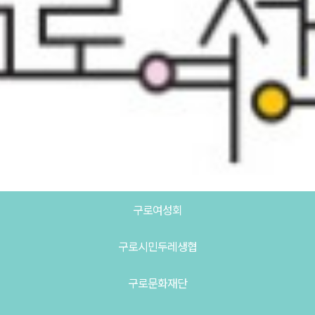
구로여성회
구로시민두레생협
구로문화재단