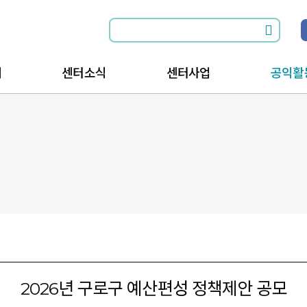
개
센터소식
센터사업
공익활
소식전체보기
공익활동과 함께
공익활
공지사항
공익활동을 위한
공익활
는길
행사안내
2026년 구로구 예산편성 정책제안 공모