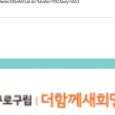
t/selectBbsNttList.do?bbsNo=1192&key=4553