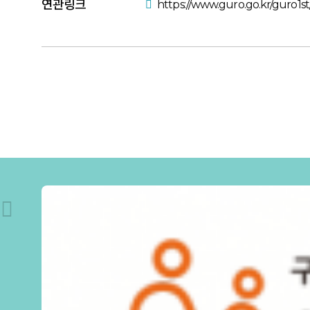
연관링크
https://www.guro.go.kr/guro1s