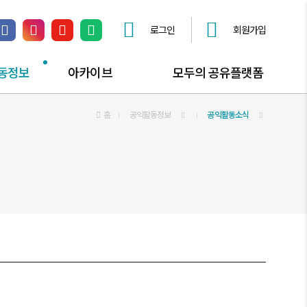
로그인
회원가입
페이스북 링크
인스타그램 링크
유튜브 채널 링크
네이버 블로그 링크
동정보
아카이브
모두의 공유플랫폼
동소식
공익활동자료
홈
공익활동정보
공유플랫폼 안내
공익활동소식
동즐겨찾기
공익활동스토리
공간대관 신청
사진자료실
공유오피스
동영상자료실
공익활동자문 신청
모두의공론장 신청
찾아가는공익상담소
공익활동해봤구로?