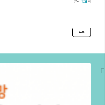
클릭
128
회
목록