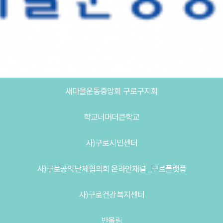
새마을운동중앙회 구로구지회
학교너머더큰학교
사)구로시민센터
사)구로공익단체협의회 온라인채널 _구로플랫폼
사)구로건강복지센터
반올림