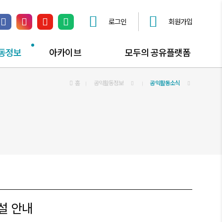
로그인
회원가입
페이스북 링크
인스타그램 링크
유튜브 채널 링크
네이버 블로그 링크
동정보
아카이브
모두의 공유플랫폼
동소식
공익활동자료
홈
공익활동정보
공유플랫폼 안내
공익활동소식
동즐겨찾기
공익활동스토리
공간대관 신청
사진자료실
공유오피스
동영상자료실
공익활동자문 신청
모두의공론장 신청
찾아가는공익상담소
설 안내
공익활동해봤구로?