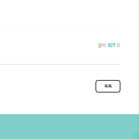
클릭
107
회
목록