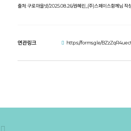
출처: 구로마을넷/2025.08.26/권혜린_(주)스페이스함께님 작
연관링크
https://forms.gle/BZzZqR4uec