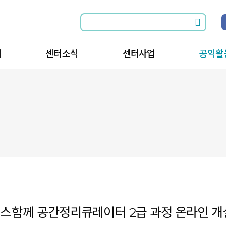
개
센터소식
센터사업
공익활
소식전체보기
공익활동과 함께
공익활
공지사항
공익활동을 위한
공익활
는길
행사안내
스함께 공간정리큐레이터 2급 과정 온라인 개