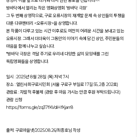
상영이 이틀 앞으로 다가와 다시 한번 홍보를 전합니다^^
방바닥에서 열리는 작은 영화상영회 ‘방바닥 극장’
그 두 번째 상영작으로, 구로 오류시장의 재개발 문제 속 상인들의 투쟁을
다룬 다큐멘터리 <오류시장>을 상영합니다.
본 작품이 다루고 있는 시간 이후로도 여전히 어려운 시간을 보내고 있는
오류시장. 그래서 더더욱이 그동안의 이야기 속에 담긴 상인, 주민분들의
마음을 함께 나누고 싶습니다.
*방바닥 극장은 격달 주기로 우리네 다양한 삶의 모양새를 그린
독립영화들을 상영합니다.
일시 : 2025년 8월 28일 (목) 저녁 7시
장소 : 열린사회구로시민회 (서울 구로구 부일로 17길 55, 2층 202호)
관람료 : 자발적 후불제 (관람 후 마음 가시는 만큼 후원 부탁드립니다.)
관람 신청
https://forms.gle/zq37fKVdiHfKjarr8
출처: 구로마을넷/2025.08.26/최종호님 작성