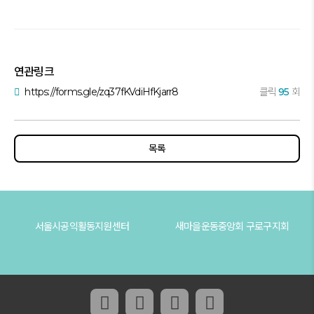
연관링크
https://forms.gle/zq37fKVdiHfKjarr8
클릭
95
회
목록
서울시공익활동지원센터
새마을운동중앙회 구로구지회
페이스북 링크
인스타그램 링크
유튜브 채널 링크
네이버 블로그 