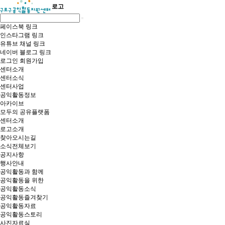
로고
페이스북 링크
인스타그램 링크
유튜브 채널 링크
네이버 블로그 링크
로그인
회원가입
센터소개
센터소식
센터사업
공익활동정보
아카이브
모두의 공유플랫폼
센터소개
로고소개
찾아오시는길
소식전체보기
공지사항
행사안내
공익활동과 함께
공익활동을 위한
공익활동소식
공익활동즐겨찾기
공익활동자료
공익활동스토리
사진자료실