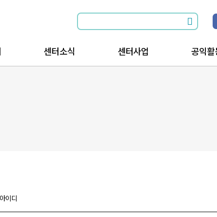
개
센터소식
센터사업
공익활
소식전체보기
공익활동과 함께
공익활
공지사항
공익활동을 위한
공익활
는길
행사안내
아이디