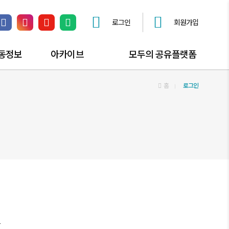
로그인
회원가입
페이스북 링크
인스타그램 링크
유튜브 채널 링크
네이버 블로그 링크
동정보
아카이브
모두의 공유플랫폼
동소식
공익활동자료
공유플랫폼 안내
홈
로그인
동즐겨찾기
공익활동스토리
공간대관 신청
사진자료실
공유오피스
동영상자료실
공익활동자문 신청
모두의공론장 신청
찾아가는공익상담소
공익활동해봤구로?