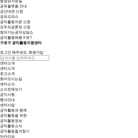
동영상자료실
공유플랫폼 안내
공간대관 신청
공유오피스
공익활동자문 신청
모두의공론장 신청
찾아가는공익상담소
공익활동해봤구로?
구로구 공익활동지원센터
로그인 해주세요.
회원가입
센터소개
센터소개
로고소개
찾아오시는길
센터소식
소식전체보기
공지사항
행사안내
센터사업
공익활동과 함께
공익활동을 위한
공익활동정보
공익활동소식
공익활동즐겨찾기
아카이브