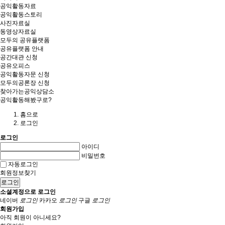
공익활동자료
공익활동스토리
사진자료실
동영상자료실
모두의 공유플랫폼
공유플랫폼 안내
공간대관 신청
공유오피스
공익활동자문 신청
모두의공론장 신청
찾아가는공익상담소
공익활동해봤구로?
홈
으로
로그인
로그인
아이디
비밀번호
자동로그인
회원정보찾기
로그인
소셜계정으로 로그인
네이버
로그인
카카오
로그인
구글
로그인
회원가입
아직 회원이 아니세요?