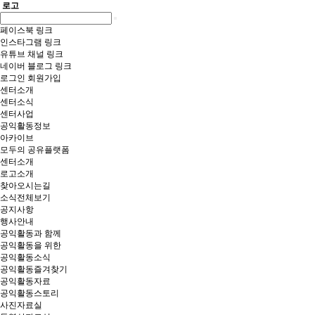
로고
페이스북 링크
인스타그램 링크
유튜브 채널 링크
네이버 블로그 링크
로그인
회원가입
센터소개
센터소식
센터사업
공익활동정보
아카이브
모두의 공유플랫폼
센터소개
로고소개
찾아오시는길
소식전체보기
공지사항
행사안내
공익활동과 함께
공익활동을 위한
공익활동소식
공익활동즐겨찾기
공익활동자료
공익활동스토리
사진자료실