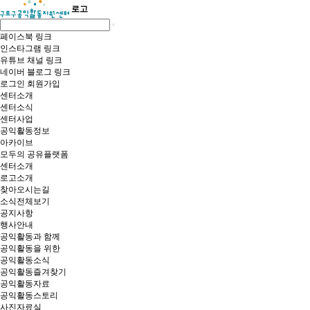
로고
페이스북 링크
인스타그램 링크
유튜브 채널 링크
네이버 블로그 링크
로그인
회원가입
센터소개
센터소식
센터사업
공익활동정보
아카이브
모두의 공유플랫폼
센터소개
로고소개
찾아오시는길
소식전체보기
공지사항
행사안내
공익활동과 함께
공익활동을 위한
공익활동소식
공익활동즐겨찾기
공익활동자료
공익활동스토리
사진자료실