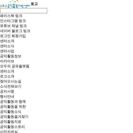
로고
페이스북 링크
인스타그램 링크
유튜브 채널 링크
네이버 블로그 링크
로그인
회원가입
센터소개
센터소식
센터사업
공익활동정보
아카이브
모두의 공유플랫폼
센터소개
로고소개
찾아오시는길
소식전체보기
공지사항
행사안내
공익활동과 함께
공익활동을 위한
공익활동소식
공익활동즐겨찾기
공익활동자료
공익활동스토리
사진자료실