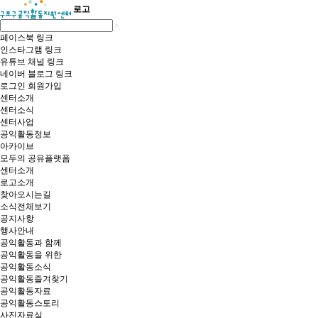
로고
페이스북 링크
인스타그램 링크
유튜브 채널 링크
네이버 블로그 링크
로그인
회원가입
센터소개
센터소식
센터사업
공익활동정보
아카이브
모두의 공유플랫폼
센터소개
로고소개
찾아오시는길
소식전체보기
공지사항
행사안내
공익활동과 함께
공익활동을 위한
공익활동소식
공익활동즐겨찾기
공익활동자료
공익활동스토리
사진자료실