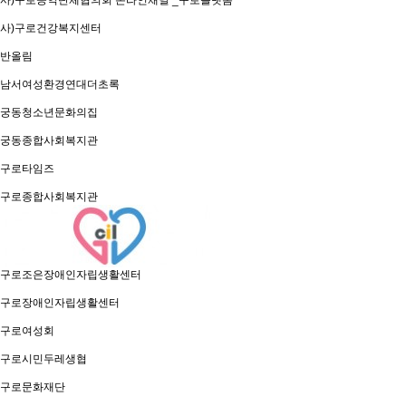
사)구로공익단체협의회 온라인채널 _구로플랫폼
사)구로건강복지센터
반올림
남서여성환경연대더초록
궁동청소년문화의집
궁동종합사회복지관
구로타임즈
구로종합사회복지관
구로조은장애인자립생활센터
구로장애인자립생활센터
구로여성회
구로시민두레생협
구로문화재단