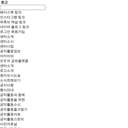
로고
페이스북 링크
인스타그램 링크
유튜브 채널 링크
네이버 블로그 링크
로그인
회원가입
센터소개
센터소식
센터사업
공익활동정보
아카이브
모두의 공유플랫폼
센터소개
로고소개
찾아오시는길
소식전체보기
공지사항
행사안내
공익활동과 함께
공익활동을 위한
공익활동소식
공익활동즐겨찾기
공익활동자료
공익활동스토리
사진자료실