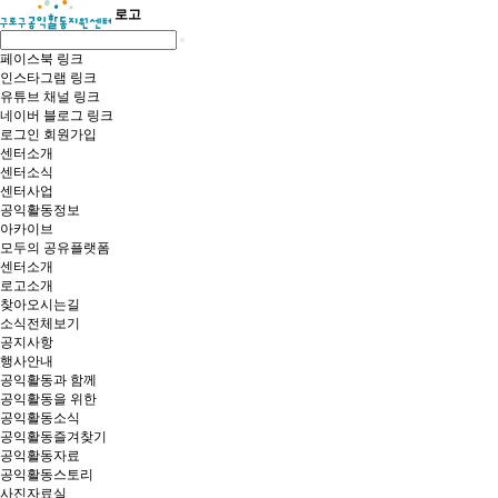
로고
페이스북 링크
인스타그램 링크
유튜브 채널 링크
네이버 블로그 링크
로그인
회원가입
센터소개
센터소식
센터사업
공익활동정보
아카이브
모두의 공유플랫폼
센터소개
로고소개
찾아오시는길
소식전체보기
공지사항
행사안내
공익활동과 함께
공익활동을 위한
공익활동소식
공익활동즐겨찾기
공익활동자료
공익활동스토리
사진자료실