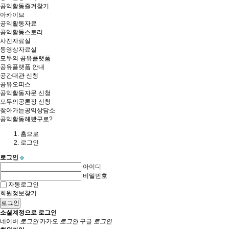
공익활동즐겨찾기
아카이브
공익활동자료
공익활동스토리
사진자료실
동영상자료실
모두의 공유플랫폼
공유플랫폼 안내
공간대관 신청
공유오피스
공익활동자문 신청
모두의공론장 신청
찾아가는공익상담소
공익활동해봤구로?
홈
으로
로그인
로그인
아이디
비밀번호
자동로그인
회원정보찾기
로그인
소셜계정으로 로그인
네이버
로그인
카카오
로그인
구글
로그인